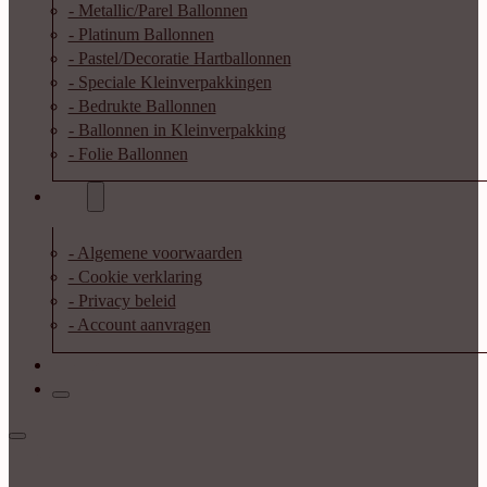
- Metallic/Parel Ballonnen
- Platinum Ballonnen
- Pastel/Decoratie Hartballonnen
- Speciale Kleinverpakkingen
- Bedrukte Ballonnen
- Ballonnen in Kleinverpakking
- Folie Ballonnen
Info
- Algemene voorwaarden
- Cookie verklaring
- Privacy beleid
- Account aanvragen
Contact
Inloggen