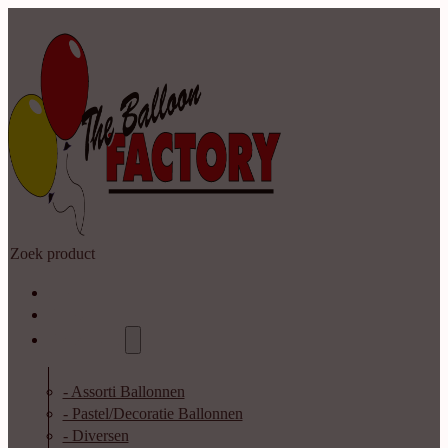
Zoeken
Home
Shop
Catalogus
- Assorti Ballonnen
- Pastel/Decoratie Ballonnen
- Diversen