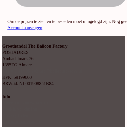
Om de prijzen te zien en te bestellen moet u ingelogd zijn. Nog ge
Account aanvragen
Groothandel The Balloon Factory
POSTADRES
Ambachtmark 76
1355EG Almere
+31(0)6 414 35 202
info@balloonfactory.nl
KvK: 59199660
BRW-id: NL001908851B84
Info
Algemene voorwaarden
Cookie verklaring
Privacy beleid
Account aanvragen