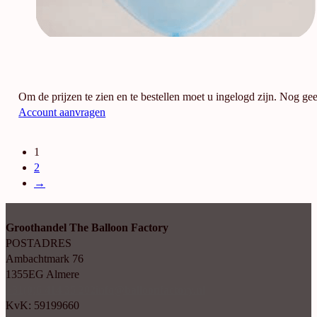
Om de prijzen te zien en te bestellen moet u ingelogd zijn. Nog ge
Account aanvragen
1
2
→
Groothandel The Balloon Factory
POSTADRES
Ambachtmark 76
1355EG Almere
+31(0)6 414 35 202
info@balloonfactory.nl
KvK: 59199660