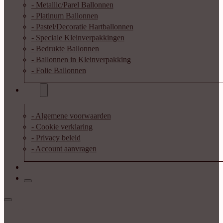
- Metallic/Parel Ballonnen
- Platinum Ballonnen
- Pastel/Decoratie Hartballonnen
- Speciale Kleinverpakkingen
- Bedrukte Ballonnen
- Ballonnen in Kleinverpakking
- Folie Ballonnen
Info
- Algemene voorwaarden
- Cookie verklaring
- Privacy beleid
- Account aanvragen
Contact
Inloggen