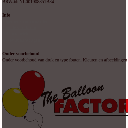
BRW-id: NL001908851B84
Info
Algemene voorwaarden
Cookie verklaring
Privacy beleid
Account aanvragen
Onder voorbehoud
Onder voorbehoud van druk en type fouten. Kleuren en afbeeldingen kun