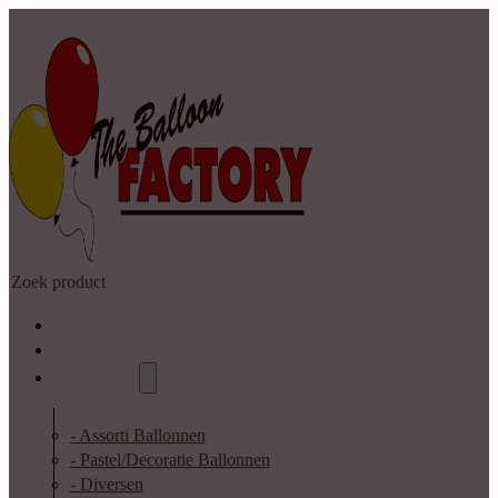
Zoeken
Home
Shop
Catalogus
- Assorti Ballonnen
- Pastel/Decoratie Ballonnen
- Diversen