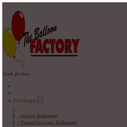
Zoeken
Home
Shop
Catalogus
- Assorti Ballonnen
- Pastel/Decoratie Ballonnen