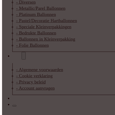
- Diversen
- Metallic/Parel Ballonnen
- Platinum Ballonnen
- Pastel/Decoratie Hartballonnen
- Speciale Kleinverpakkingen
- Bedrukte Ballonnen
- Ballonnen in Kleinverpakking
- Folie Ballonnen
Info
- Algemene voorwaarden
- Cookie verklaring
- Privacy beleid
- Account aanvragen
Contact