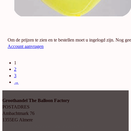
Om de prijzen te zien en te bestellen moet u ingelogd zijn. Nog ge
Account aanvragen
1
2
3
→
Groothandel The Balloon Factory
POSTADRES
Ambachtmark 76
1355EG Almere
+31(0)6 414 35 202
info@balloonfactory.nl