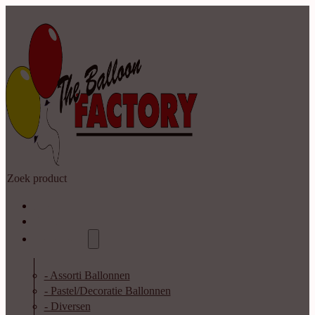
Zoeken
Home
Shop
Catalogus
- Assorti Ballonnen
- Pastel/Decoratie Ballonnen
- Diversen