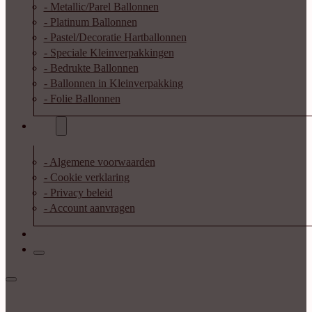
- Metallic/Parel Ballonnen
- Platinum Ballonnen
- Pastel/Decoratie Hartballonnen
- Speciale Kleinverpakkingen
- Bedrukte Ballonnen
- Ballonnen in Kleinverpakking
- Folie Ballonnen
Info
- Algemene voorwaarden
- Cookie verklaring
- Privacy beleid
- Account aanvragen
Contact
Inloggen