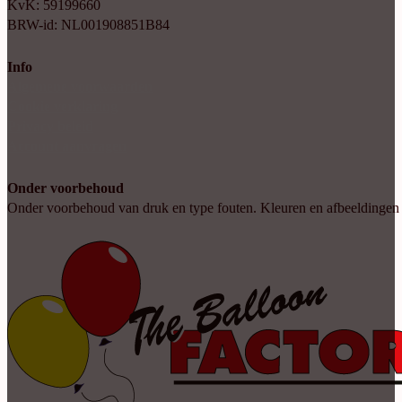
KvK: 59199660
BRW-id: NL001908851B84
Info
Algemene voorwaarden
Cookie verklaring
Privacy beleid
Account aanvragen
Onder voorbehoud
Onder voorbehoud van druk en type fouten. Kleuren en afbeeldingen kun