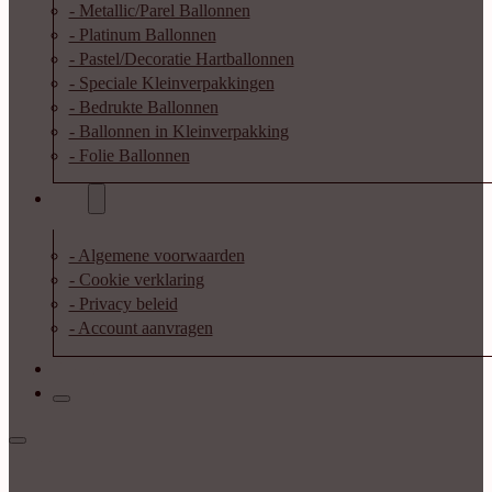
- Metallic/Parel Ballonnen
- Platinum Ballonnen
- Pastel/Decoratie Hartballonnen
- Speciale Kleinverpakkingen
- Bedrukte Ballonnen
- Ballonnen in Kleinverpakking
- Folie Ballonnen
Info
- Algemene voorwaarden
- Cookie verklaring
- Privacy beleid
- Account aanvragen
Contact
Inloggen