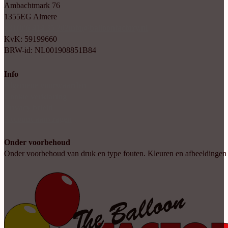
Ambachtmark 76
1355EG Almere
+31(0)6 414 35 202
info@balloonfactory.nl
KvK: 59199660
BRW-id: NL001908851B84
Info
Algemene voorwaarden
Cookie verklaring
Privacy beleid
Account aanvragen
Onder voorbehoud
Onder voorbehoud van druk en type fouten. Kleuren en afbeeldingen kun