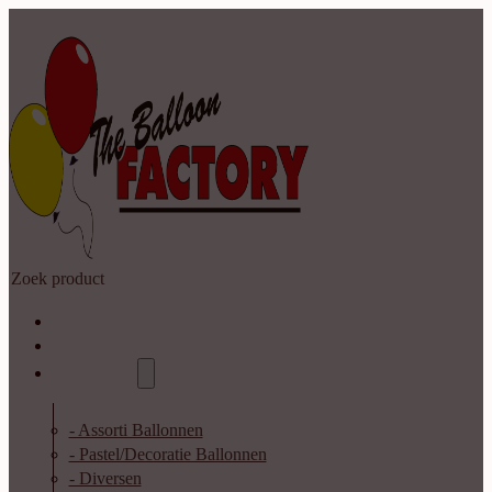
Zoeken
Home
Shop
Catalogus
- Assorti Ballonnen
- Pastel/Decoratie Ballonnen
- Diversen