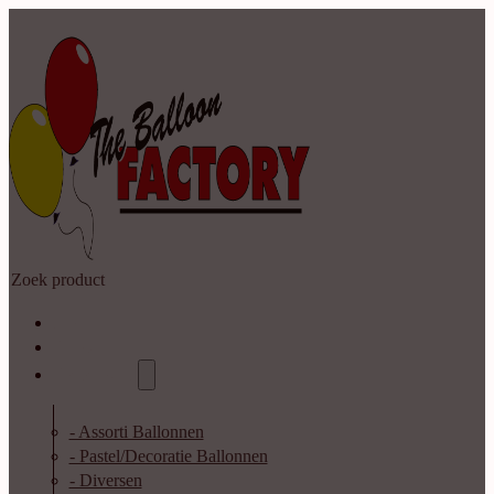
Zoeken
Home
Shop
Catalogus
- Assorti Ballonnen
- Pastel/Decoratie Ballonnen
- Diversen