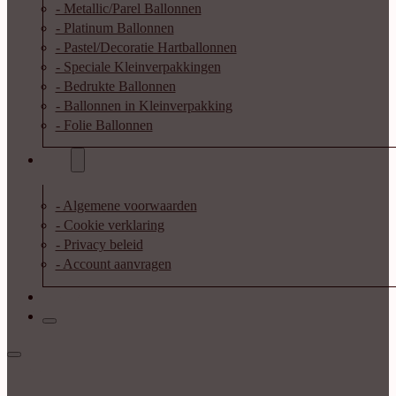
- Metallic/Parel Ballonnen
- Platinum Ballonnen
- Pastel/Decoratie Hartballonnen
- Speciale Kleinverpakkingen
- Bedrukte Ballonnen
- Ballonnen in Kleinverpakking
- Folie Ballonnen
Info
- Algemene voorwaarden
- Cookie verklaring
- Privacy beleid
- Account aanvragen
Contact
Inloggen