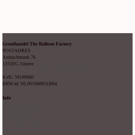
Groothandel The Balloon Factory
POSTADRES
Ambachtmark 76
1355EG Almere
+31(0)6 414 35 202
info@balloonfactory.nl
KvK: 59199660
BRW-id: NL001908851B84
Info
Algemene voorwaarden
Cookie verklaring
Privacy beleid
Account aanvragen