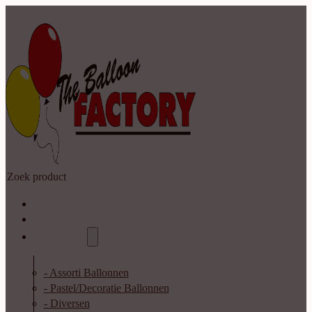
Zoeken
Home
Shop
Catalogus
- Assorti Ballonnen
- Pastel/Decoratie Ballonnen
- Diversen