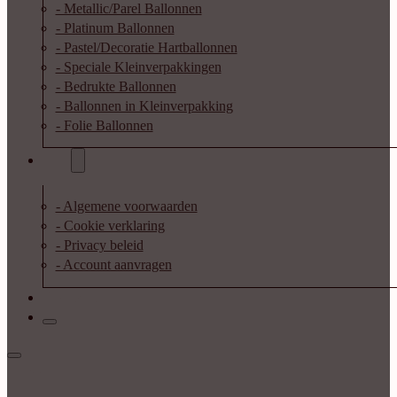
- Metallic/Parel Ballonnen
- Platinum Ballonnen
- Pastel/Decoratie Hartballonnen
- Speciale Kleinverpakkingen
- Bedrukte Ballonnen
- Ballonnen in Kleinverpakking
- Folie Ballonnen
Info
- Algemene voorwaarden
- Cookie verklaring
- Privacy beleid
- Account aanvragen
Contact
Inloggen