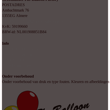
POSTADRES
Ambachtmark 76
1355EG Almere
+31(0)6 414 35 202
info@balloonfactory.nl
KvK: 59199660
BRW-id: NL001908851B84
Info
Algemene voorwaarden
Cookie verklaring
Privacy beleid
Account aanvragen
Onder voorbehoud
Onder voorbehoud van druk en type fouten. Kleuren en afbeeldingen kun