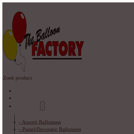
Zoeken
Home
Shop
Catalogus
- Assorti Ballonnen
- Pastel/Decoratie Ballonnen