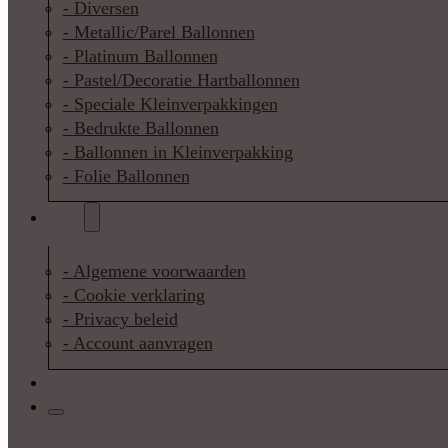
- Diversen
- Metallic/Parel Ballonnen
- Platinum Ballonnen
- Pastel/Decoratie Hartballonnen
- Speciale Kleinverpakkingen
- Bedrukte Ballonnen
- Ballonnen in Kleinverpakking
- Folie Ballonnen
Info
- Algemene voorwaarden
- Cookie verklaring
- Privacy beleid
- Account aanvragen
Contact