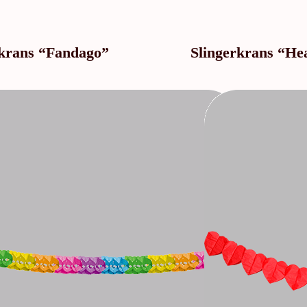
rkrans “Fandago”
Slingerkrans “He