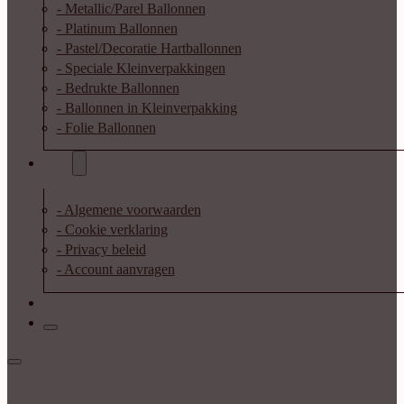
- Metallic/Parel Ballonnen
- Platinum Ballonnen
- Pastel/Decoratie Hartballonnen
- Speciale Kleinverpakkingen
- Bedrukte Ballonnen
- Ballonnen in Kleinverpakking
- Folie Ballonnen
Info
- Algemene voorwaarden
- Cookie verklaring
- Privacy beleid
- Account aanvragen
Contact
Inloggen