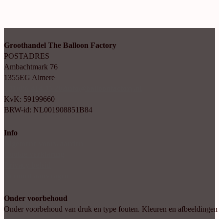
Groothandel The Balloon Factory
POSTADRES
Ambachtmark 76
1355EG Almere
+31(0)6 414 35 202
info@balloonfactory.nl
KvK: 59199660
BRW-id: NL001908851B84
Info
Algemene voorwaarden
Cookie verklaring
Privacy beleid
Account aanvragen
Onder voorbehoud
Onder voorbehoud van druk en type fouten. Kleuren en afbeeldingen kun