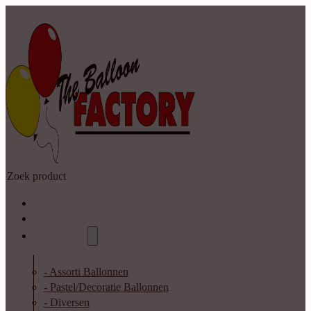
Zoeken
Home
Shop
Catalogus
- Assorti Ballonnen
- Pastel/Decoratie Ballonnen
- Diversen