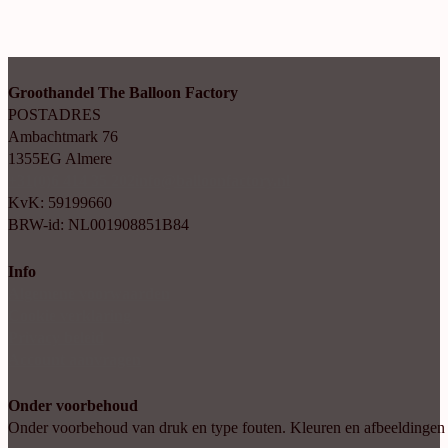
Groothandel The Balloon Factory
POSTADRES
Ambachtmark 76
1355EG Almere
+31(0)6 414 35 202
info@balloonfactory.nl
KvK: 59199660
BRW-id: NL001908851B84
Info
Algemene voorwaarden
Cookie verklaring
Privacy beleid
Account aanvragen
Onder voorbehoud
Onder voorbehoud van druk en type fouten. Kleuren en afbeeldingen kun