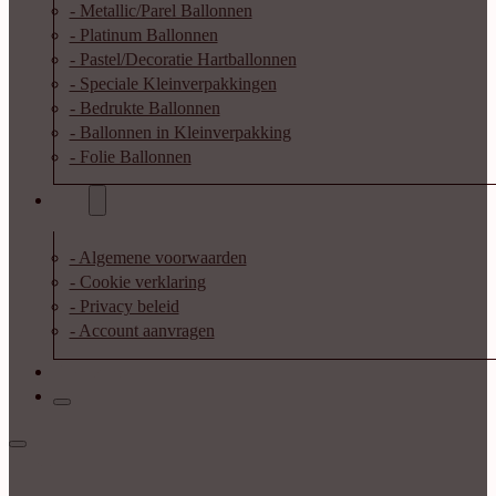
- Metallic/Parel Ballonnen
- Platinum Ballonnen
- Pastel/Decoratie Hartballonnen
- Speciale Kleinverpakkingen
- Bedrukte Ballonnen
- Ballonnen in Kleinverpakking
- Folie Ballonnen
Info
- Algemene voorwaarden
- Cookie verklaring
- Privacy beleid
- Account aanvragen
Contact
Inloggen