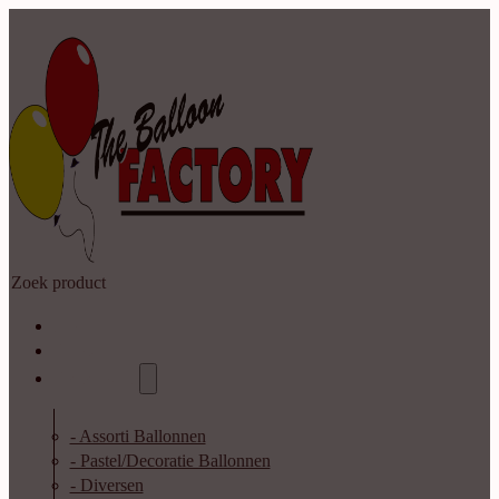
Zoeken
Home
Shop
Catalogus
- Assorti Ballonnen
- Pastel/Decoratie Ballonnen
- Diversen