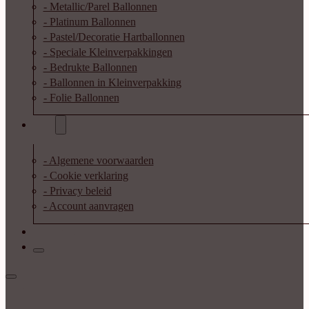
- Metallic/Parel Ballonnen
- Platinum Ballonnen
- Pastel/Decoratie Hartballonnen
- Speciale Kleinverpakkingen
- Bedrukte Ballonnen
- Ballonnen in Kleinverpakking
- Folie Ballonnen
Info
- Algemene voorwaarden
- Cookie verklaring
- Privacy beleid
- Account aanvragen
Contact
Inloggen