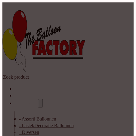
Zoeken
Home
Shop
Catalogus
- Assorti Ballonnen
- Pastel/Decoratie Ballonnen
- Diversen