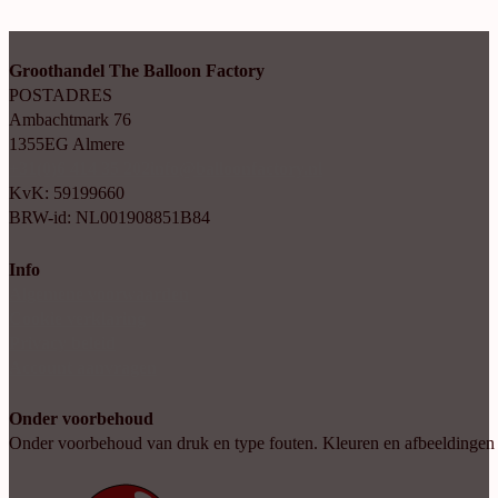
Groothandel The Balloon Factory
POSTADRES
Ambachtmark 76
1355EG Almere
+31(0)6 414 35 202
info@balloonfactory.nl
KvK: 59199660
BRW-id: NL001908851B84
Info
Algemene voorwaarden
Cookie verklaring
Privacy beleid
Account aanvragen
Onder voorbehoud
Onder voorbehoud van druk en type fouten. Kleuren en afbeeldingen kun