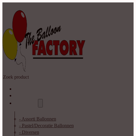
Zoeken
Home
Shop
Catalogus
- Assorti Ballonnen
- Pastel/Decoratie Ballonnen
- Diversen