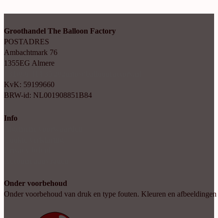
Groothandel The Balloon Factory
POSTADRES
Ambachtmark 76
1355EG Almere
+31(0)6 414 35 202
info@balloonfactory.nl
KvK: 59199660
BRW-id: NL001908851B84
Info
Algemene voorwaarden
Cookie verklaring
Privacy beleid
Account aanvragen
Onder voorbehoud
Onder voorbehoud van druk en type fouten. Kleuren en afbeeldingen kun