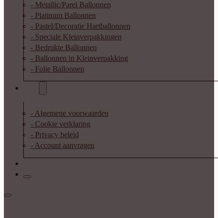
- Metallic/Parel Ballonnen
- Platinum Ballonnen
- Pastel/Decoratie Hartballonnen
- Speciale Kleinverpakkingen
- Bedrukte Ballonnen
- Ballonnen in Kleinverpakking
- Folie Ballonnen
Info
- Algemene voorwaarden
- Cookie verklaring
- Privacy beleid
- Account aanvragen
Contact
Inloggen