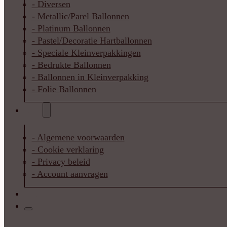
- Diversen
- Metallic/Parel Ballonnen
- Platinum Ballonnen
- Pastel/Decoratie Hartballonnen
- Speciale Kleinverpakkingen
- Bedrukte Ballonnen
- Ballonnen in Kleinverpakking
- Folie Ballonnen
Info
- Algemene voorwaarden
- Cookie verklaring
- Privacy beleid
- Account aanvragen
Contact