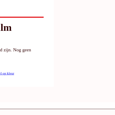
alm
gd zijn. Nog geen
el op kleur