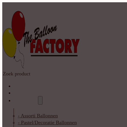
Zoeken
Home
Shop
Catalogus
- Assorti Ballonnen
- Pastel/Decoratie Ballonnen