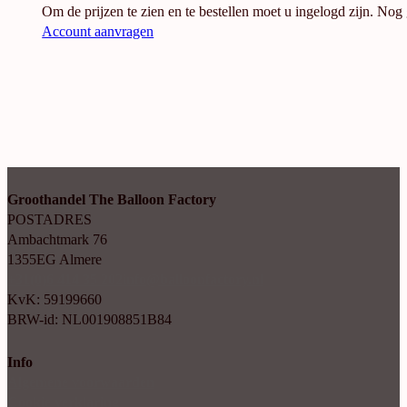
Om de prijzen te zien en te bestellen moet u ingelogd zijn. Nog
Account aanvragen
Groothandel The Balloon Factory
POSTADRES
Ambachtmark 76
1355EG Almere
+31(0)6 414 35 202
info@balloonfactory.nl
KvK: 59199660
BRW-id: NL001908851B84
Info
Algemene voorwaarden
Cookie verklaring