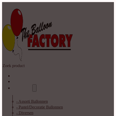
Zoeken
Home
Shop
Catalogus
- Assorti Ballonnen
- Pastel/Decoratie Ballonnen
- Diversen