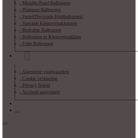
- Metallic/Parel Ballonnen
- Platinum Ballonnen
- Pastel/Decoratie Hartballonnen
- Speciale Kleinverpakkingen
- Bedrukte Ballonnen
- Ballonnen in Kleinverpakking
- Folie Ballonnen
Info
- Algemene voorwaarden
- Cookie verklaring
- Privacy beleid
- Account aanvragen
Contact
Inloggen