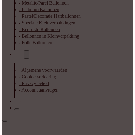
- Metallic/Parel Ballonnen
- Platinum Ballonnen
- Pastel/Decoratie Hartballonnen
- Speciale Kleinverpakkingen
- Bedrukte Ballonnen
- Ballonnen in Kleinverpakking
- Folie Ballonnen
Info
- Algemene voorwaarden
- Cookie verklaring
- Privacy beleid
- Account aanvragen
Contact
Inloggen