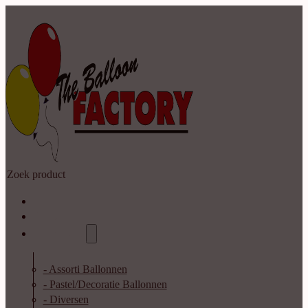
Zoeken
Home
Shop
Catalogus
- Assorti Ballonnen
- Pastel/Decoratie Ballonnen
- Diversen