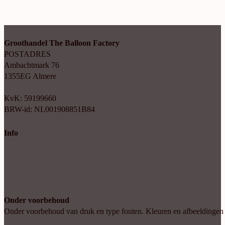
Groothandel The Balloon Factory
POSTADRES
Ambachtmark 76
1355EG Almere
+31(0)6 414 35 202
info@balloonfactory.nl
KvK: 59199660
BRW-id: NL001908851B84
Info
Algemene voorwaarden
Cookie verklaring
Privacy beleid
Account aanvragen
Onder voorbehoud
Onder voorbehoud van druk en type fouten. Kleuren en afbeeldingen kun