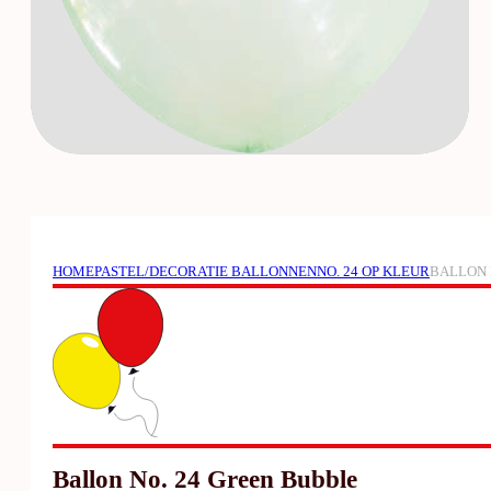
HOME
PASTEL/DECORATIE BALLONNEN
NO. 24 OP KLEUR
BALLON 
Ballon No. 24 Green Bubble