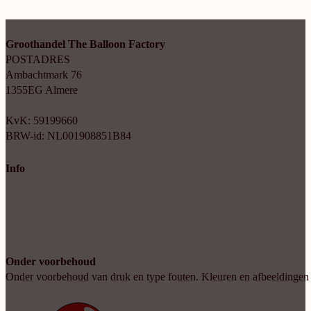
Groothandel The Balloon Factory
POSTADRES
Ambachtmark 76
1355EG Almere
+31(0)6 414 35 202
info@balloonfactory.nl
KvK: 59199660
BRW-id: NL001908851B84
Info
Algemene voorwaarden
Cookie verklaring
Privacy beleid
Account aanvragen
Onder voorbehoud
Onder voorbehoud van druk en type fouten. Kleuren en afbeeldingen kun