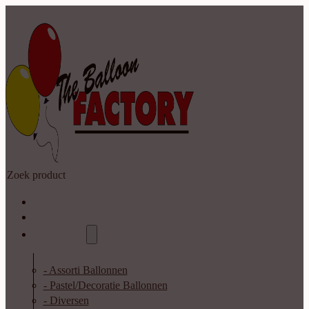
Zoeken
Home
Shop
Catalogus
- Assorti Ballonnen
- Pastel/Decoratie Ballonnen
- Diversen