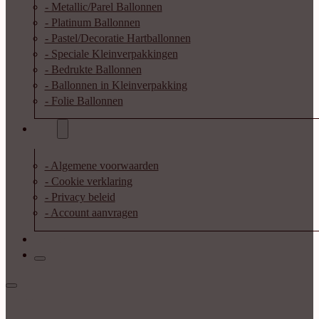
- Metallic/Parel Ballonnen
- Platinum Ballonnen
- Pastel/Decoratie Hartballonnen
- Speciale Kleinverpakkingen
- Bedrukte Ballonnen
- Ballonnen in Kleinverpakking
- Folie Ballonnen
Info
- Algemene voorwaarden
- Cookie verklaring
- Privacy beleid
- Account aanvragen
Contact
Inloggen