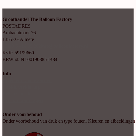
Groothandel The Balloon Factory
POSTADRES
Ambachtmark 76
1355EG Almere
+31(0)6 414 35 202
info@balloonfactory.nl
KvK: 59199660
BRW-id: NL001908851B84
Info
Algemene voorwaarden
Cookie verklaring
Privacy beleid
Account aanvragen
Onder voorbehoud
Onder voorbehoud van druk en type fouten. Kleuren en afbeeldingen kun