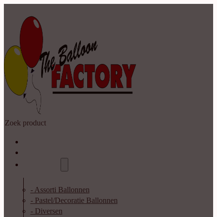
Zoeken
Home
Shop
Catalogus
- Assorti Ballonnen
- Pastel/Decoratie Ballonnen
- Diversen