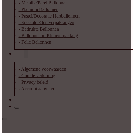
- Metallic/Parel Ballonnen
- Platinum Ballonnen
- Pastel/Decoratie Hartballonnen
- Speciale Kleinverpakkingen
- Bedrukte Ballonnen
- Ballonnen in Kleinverpakking
- Folie Ballonnen
Info
- Algemene voorwaarden
- Cookie verklaring
- Privacy beleid
- Account aanvragen
Contact
Inloggen