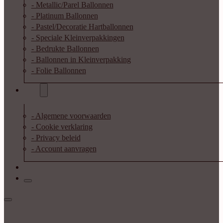
- Metallic/Parel Ballonnen
- Platinum Ballonnen
- Pastel/Decoratie Hartballonnen
- Speciale Kleinverpakkingen
- Bedrukte Ballonnen
- Ballonnen in Kleinverpakking
- Folie Ballonnen
Info
- Algemene voorwaarden
- Cookie verklaring
- Privacy beleid
- Account aanvragen
Contact
Inloggen