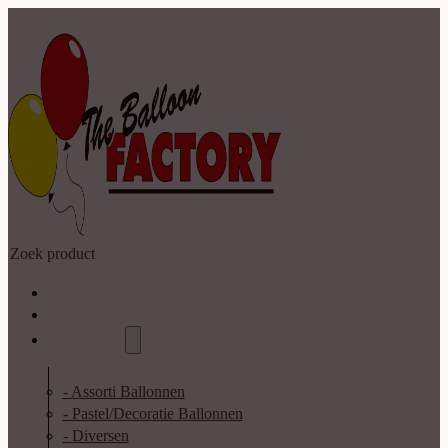
Zoeken
Home
Shop
Catalogus
- Assorti Ballonnen
- Pastel/Decoratie Ballonnen
- Diversen