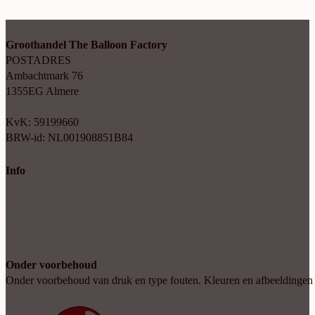
Groothandel The Balloon Factory
POSTADRES
Ambachtmark 76
1355EG Almere
+31(0)6 414 35 202
info@balloonfactory.nl
KvK: 59199660
BRW-id: NL001908851B84
Info
Algemene voorwaarden
Cookie verklaring
Privacy beleid
Account aanvragen
Onder voorbehoud
Onder voorbehoud van druk en type fouten. Kleuren en afbeeldingen kun