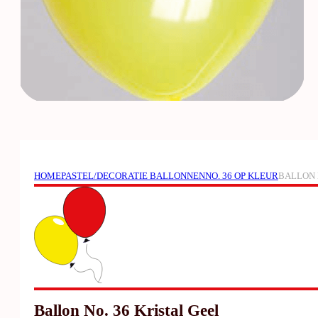
HOME
PASTEL/DECORATIE BALLONNEN
NO. 36 OP KLEUR
BALLON 
Ballon No. 36 Kristal Geel