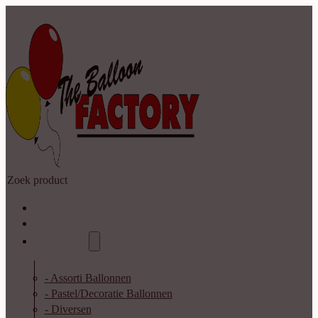
Zoeken
Home
Shop
Catalogus
- Assorti Ballonnen
- Pastel/Decoratie Ballonnen
- Diversen