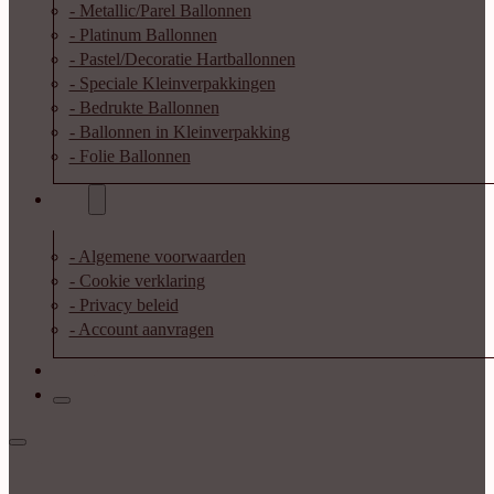
- Metallic/Parel Ballonnen
- Platinum Ballonnen
- Pastel/Decoratie Hartballonnen
- Speciale Kleinverpakkingen
- Bedrukte Ballonnen
- Ballonnen in Kleinverpakking
- Folie Ballonnen
Info
- Algemene voorwaarden
- Cookie verklaring
- Privacy beleid
- Account aanvragen
Contact
Inloggen