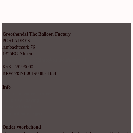
Groothandel The Balloon Factory
POSTADRES
Ambachtmark 76
1355EG Almere
+31(0)6 414 35 202
info@balloonfactory.nl
KvK: 59199660
BRW-id: NL001908851B84
Info
Algemene voorwaarden
Cookie verklaring
Privacy beleid
Account aanvragen
Onder voorbehoud