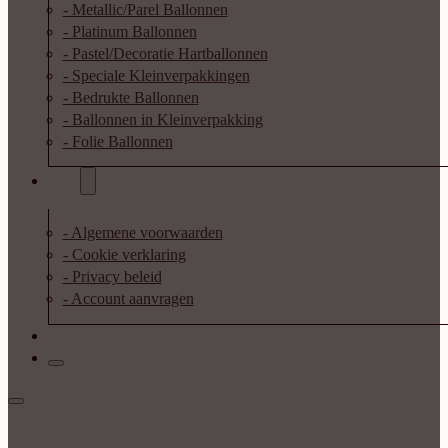
- Metallic/Parel Ballonnen
- Platinum Ballonnen
- Pastel/Decoratie Hartballonnen
- Speciale Kleinverpakkingen
- Bedrukte Ballonnen
- Ballonnen in Kleinverpakking
- Folie Ballonnen
Info
- Algemene voorwaarden
- Cookie verklaring
- Privacy beleid
- Account aanvragen
Contact
Inloggen