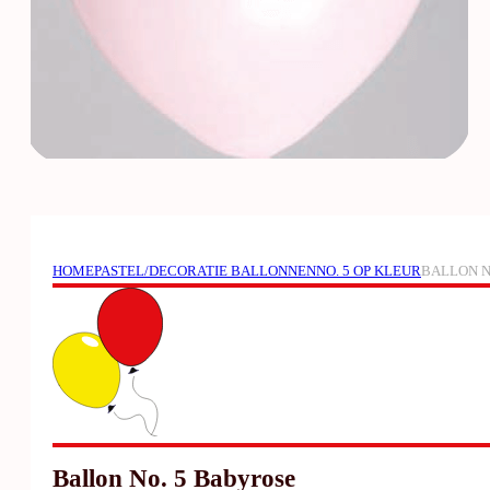
HOME
PASTEL/DECORATIE BALLONNEN
NO. 5 OP KLEUR
BALLON N
Ballon No. 5 Babyrose