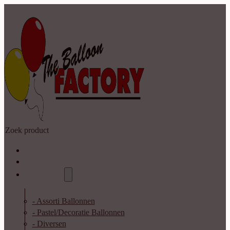
Zoeken
Home
Shop
Catalogus
- Assorti Ballonnen
- Pastel/Decoratie Ballonnen
- Diversen