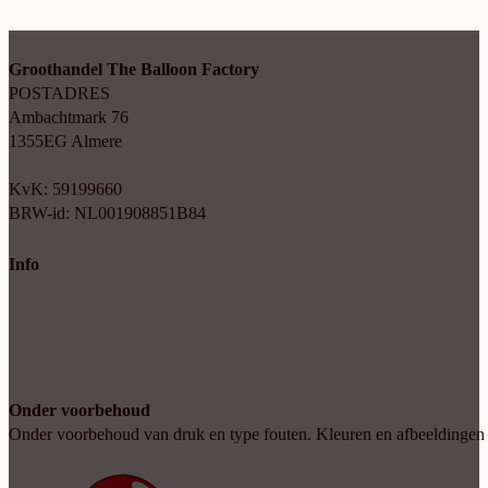
Groothandel The Balloon Factory
POSTADRES
Ambachtmark 76
1355EG Almere
+31(0)6 414 35 202
info@balloonfactory.nl
KvK: 59199660
BRW-id: NL001908851B84
Info
Algemene voorwaarden
Cookie verklaring
Privacy beleid
Account aanvragen
Onder voorbehoud
Onder voorbehoud van druk en type fouten. Kleuren en afbeeldingen kun