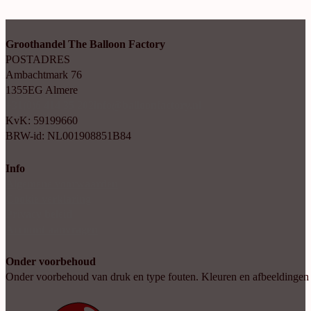
Groothandel The Balloon Factory
POSTADRES
Ambachtmark 76
1355EG Almere
+31(0)6 414 35 202
info@balloonfactory.nl
KvK: 59199660
BRW-id: NL001908851B84
Info
Algemene voorwaarden
Cookie verklaring
Privacy beleid
Account aanvragen
Onder voorbehoud
Onder voorbehoud van druk en type fouten. Kleuren en afbeeldingen kun