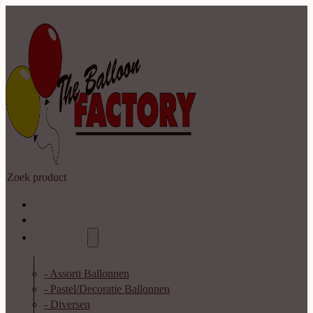
Zoeken
Home
Shop
Catalogus
- Assorti Ballonnen
- Pastel/Decoratie Ballonnen
- Diversen