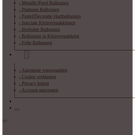
- Metallic/Parel Ballonnen
- Platinum Ballonnen
- Pastel/Decoratie Hartballonnen
- Speciale Kleinverpakkingen
- Bedrukte Ballonnen
- Ballonnen in Kleinverpakking
- Folie Ballonnen
Info
- Algemene voorwaarden
- Cookie verklaring
- Privacy beleid
- Account aanvragen
Contact
Inloggen