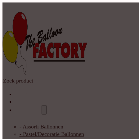
Zoeken
Home
Shop
Catalogus
- Assorti Ballonnen
- Pastel/Decoratie Ballonnen