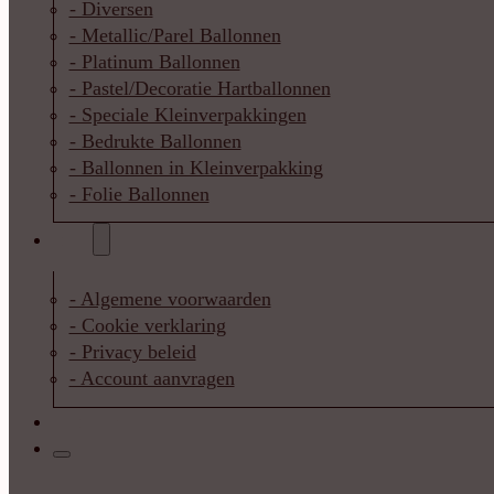
- Diversen
- Metallic/Parel Ballonnen
- Platinum Ballonnen
- Pastel/Decoratie Hartballonnen
- Speciale Kleinverpakkingen
- Bedrukte Ballonnen
- Ballonnen in Kleinverpakking
- Folie Ballonnen
Info
- Algemene voorwaarden
- Cookie verklaring
- Privacy beleid
- Account aanvragen
Contact