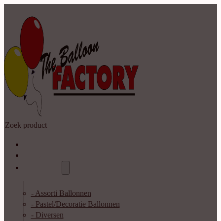
Zoeken
Home
Shop
Catalogus
- Assorti Ballonnen
- Pastel/Decoratie Ballonnen
- Diversen