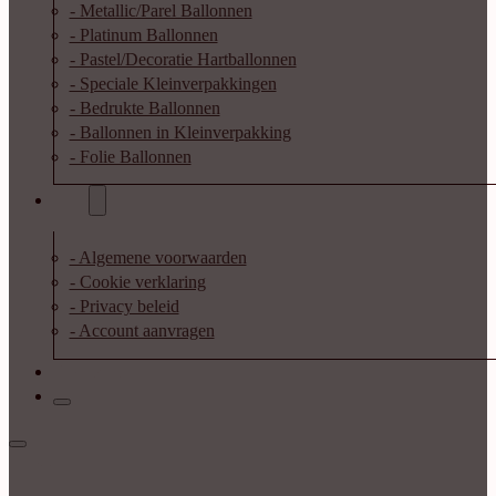
- Metallic/Parel Ballonnen
- Platinum Ballonnen
- Pastel/Decoratie Hartballonnen
- Speciale Kleinverpakkingen
- Bedrukte Ballonnen
- Ballonnen in Kleinverpakking
- Folie Ballonnen
Info
- Algemene voorwaarden
- Cookie verklaring
- Privacy beleid
- Account aanvragen
Contact
Inloggen