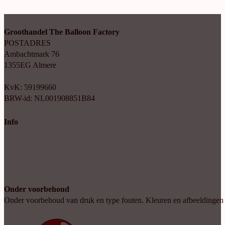
Groothandel The Balloon Factory
POSTADRES
Ambachtmark 76
1355EG Almere
+31(0)6 414 35 202
info@balloonfactory.nl
KvK: 59199660
BRW-id: NL001908851B84
Info
Algemene voorwaarden
Cookie verklaring
Privacy beleid
Account aanvragen
Onder voorbehoud
Onder voorbehoud van druk en type fouten. Kleuren en afbeeldingen kun