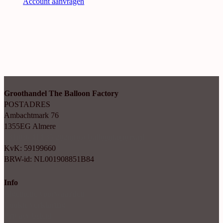
Account aanvragen
Groothandel The Balloon Factory
POSTADRES
Ambachtmark 76
1355EG Almere
+31(0)6 414 35 202
info@balloonfactory.nl
KvK: 59199660
BRW-id: NL001908851B84
Info
Algemene voorwaarden
Cookie verklaring
Privacy beleid