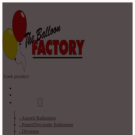
Zoeken
Home
Shop
Catalogus
- Assorti Ballonnen
- Pastel/Decoratie Ballonnen
- Diversen