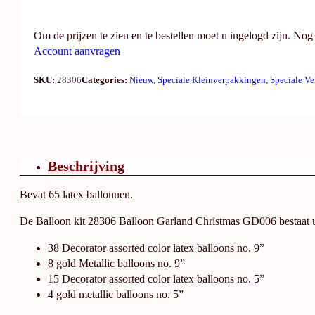
Om de prijzen te zien en te bestellen moet u ingelogd zijn. No
Account aanvragen
SKU:
28306
Categories:
Nieuw
,
Speciale Kleinverpakkingen
,
Speciale Ve
Beschrijving
Bevat 65 latex ballonnen.
De Balloon kit 28306 Balloon Garland Christmas GD006 bestaat u
38 Decorator assorted color latex balloons no. 9”
8 gold Metallic balloons no. 9”
15 Decorator assorted color latex balloons no. 5”
4 gold metallic balloons no. 5”