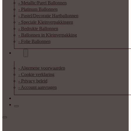
- Metallic/Parel Ballonnen
- Platinum Ballonnen
- Pastel/Decoratie Hartballonnen
- Speciale Kleinverpakkingen
- Bedrukte Ballonnen
- Ballonnen in Kleinverpakking
- Folie Ballonnen
Info
- Algemene voorwaarden
- Cookie verklaring
- Privacy beleid
- Account aanvragen
Contact
Inloggen