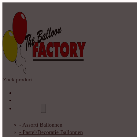
Zoeken
Home
Shop
Catalogus
- Assorti Ballonnen
- Pastel/Decoratie Ballonnen