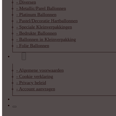
- Diversen
- Metallic/Parel Ballonnen
- Platinum Ballonnen
- Pastel/Decoratie Hartballonnen
- Speciale Kleinverpakkingen
- Bedrukte Ballonnen
- Ballonnen in Kleinverpakking
- Folie Ballonnen
Info
- Algemene voorwaarden
- Cookie verklaring
- Privacy beleid
- Account aanvragen
Contact