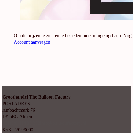
Om de prijzen te zien en te bestellen moet u ingelogd zijn. Nog
Account aanvragen
Groothandel The Balloon Factory
POSTADRES
Ambachtmark 76
1355EG Almere
+31(0)6 414 35 202
info@balloonfactory.nl
KvK: 59199660