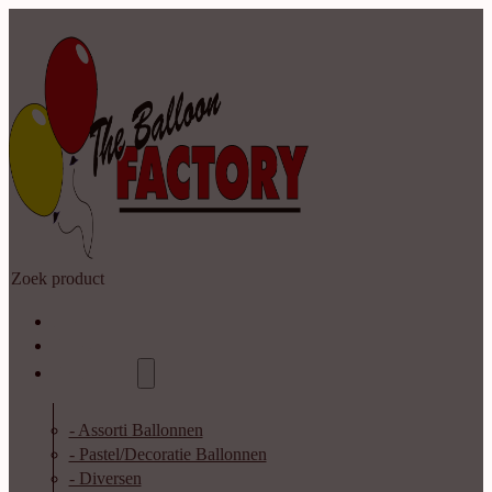
Zoeken
Home
Shop
Catalogus
- Assorti Ballonnen
- Pastel/Decoratie Ballonnen
- Diversen