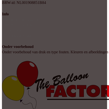
BRW-id: NL001908851B84
Info
Algemene voorwaarden
Cookie verklaring
Privacy beleid
Account aanvragen
Onder voorbehoud
Onder voorbehoud van druk en type fouten. Kleuren en afbeeldingen kun