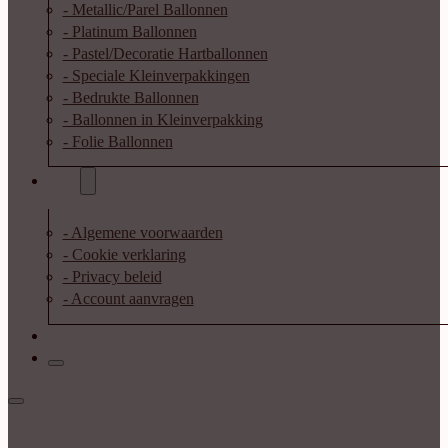
- Metallic/Parel Ballonnen
- Platinum Ballonnen
- Pastel/Decoratie Hartballonnen
- Speciale Kleinverpakkingen
- Bedrukte Ballonnen
- Ballonnen in Kleinverpakking
- Folie Ballonnen
Info
- Algemene voorwaarden
- Cookie verklaring
- Privacy beleid
- Account aanvragen
Contact
Inloggen