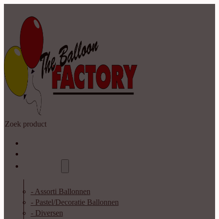
Zoeken
Home
Shop
Catalogus
- Assorti Ballonnen
- Pastel/Decoratie Ballonnen
- Diversen