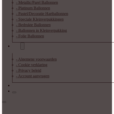
- Metallic/Parel Ballonnen
- Platinum Ballonnen
- Pastel/Decoratie Hartballonnen
- Speciale Kleinverpakkingen
- Bedrukte Ballonnen
- Ballonnen in Kleinverpakking
- Folie Ballonnen
Info
- Algemene voorwaarden
- Cookie verklaring
- Privacy beleid
- Account aanvragen
Contact
Inloggen