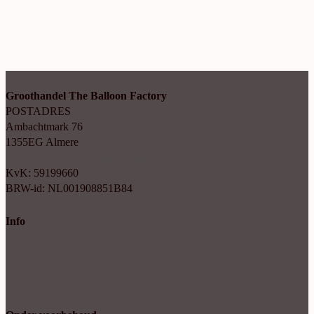
Groothandel The Balloon Factory
POSTADRES
Ambachtmark 76
1355EG Almere
+31(0)6 414 35 202
info@balloonfactory.nl
KvK: 59199660
BRW-id: NL001908851B84
Info
Algemene voorwaarden
Cookie verklaring
Privacy beleid
Account aanvragen