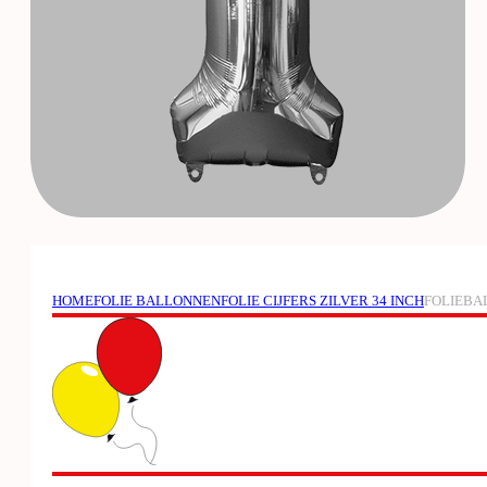
HOME
FOLIE BALLONNEN
FOLIE CIJFERS ZILVER 34 INCH
FOLIEBAL