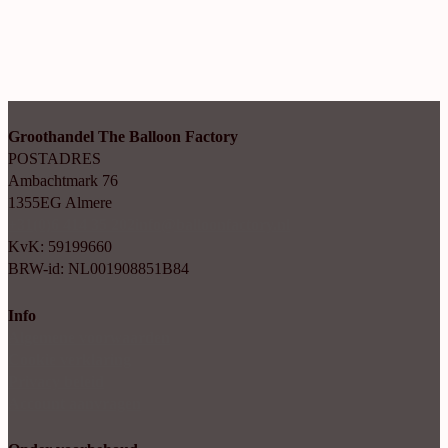
Groothandel The Balloon Factory
POSTADRES
Ambachtmark 76
1355EG Almere
+31(0)6 414 35 202
info@balloonfactory.nl
KvK: 59199660
BRW-id: NL001908851B84
Info
Algemene voorwaarden
Cookie verklaring
Privacy beleid
Account aanvragen