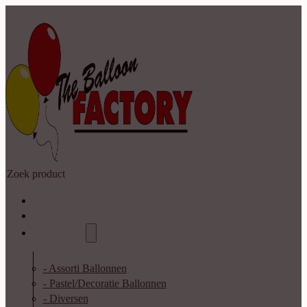
Zoeken
Home
Shop
Catalogus
- Assorti Ballonnen
- Pastel/Decoratie Ballonnen
- Diversen