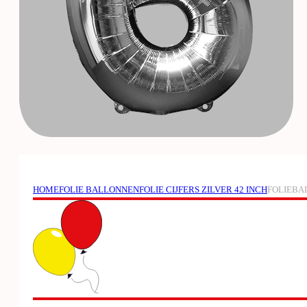
HOME
FOLIE BALLONNEN
FOLIE CIJFERS ZILVER 42 INCH
FOLIEBAL