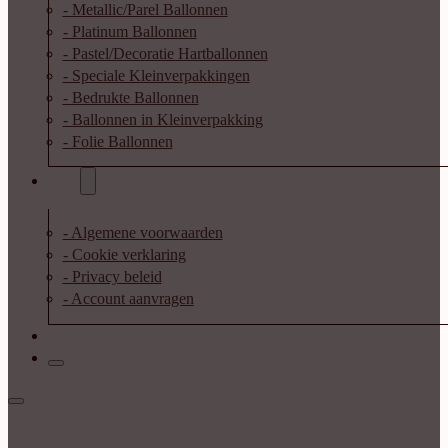
- Metallic/Parel Ballonnen
- Platinum Ballonnen
- Pastel/Decoratie Hartballonnen
- Speciale Kleinverpakkingen
- Bedrukte Ballonnen
- Ballonnen in Kleinverpakking
- Folie Ballonnen
Info
- Algemene voorwaarden
- Cookie verklaring
- Privacy beleid
- Account aanvragen
Contact
Inloggen