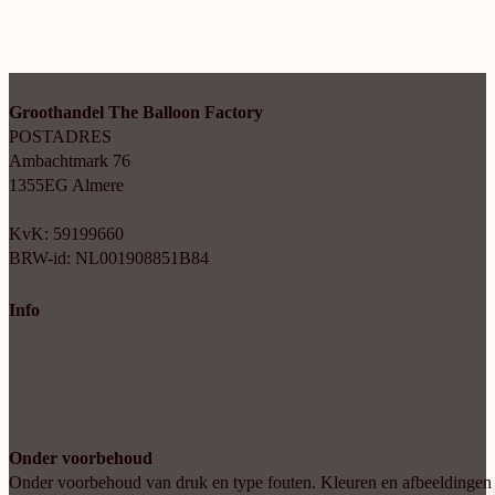
Groothandel The Balloon Factory
POSTADRES
Ambachtmark 76
1355EG Almere
+31(0)6 414 35 202
info@balloonfactory.nl
KvK: 59199660
BRW-id: NL001908851B84
Info
Algemene voorwaarden
Cookie verklaring
Privacy beleid
Account aanvragen
Onder voorbehoud
Onder voorbehoud van druk en type fouten. Kleuren en afbeeldingen kun