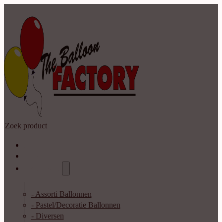
Zoeken
Home
Shop
Catalogus
- Assorti Ballonnen
- Pastel/Decoratie Ballonnen
- Diversen