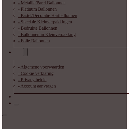
- Metallic/Parel Ballonnen
- Platinum Ballonnen
- Pastel/Decoratie Hartballonnen
- Speciale Kleinverpakkingen
- Bedrukte Ballonnen
- Ballonnen in Kleinverpakking
- Folie Ballonnen
Info
- Algemene voorwaarden
- Cookie verklaring
- Privacy beleid
- Account aanvragen
Contact
Inloggen