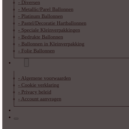
- Diversen
- Metallic/Parel Ballonnen
- Platinum Ballonnen
- Pastel/Decoratie Hartballonnen
- Speciale Kleinverpakkingen
- Bedrukte Ballonnen
- Ballonnen in Kleinverpakking
- Folie Ballonnen
Info
- Algemene voorwaarden
- Cookie verklaring
- Privacy beleid
- Account aanvragen
Contact