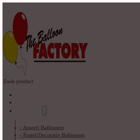
Zoeken
Home
Shop
Catalogus
- Assorti Ballonnen
- Pastel/Decoratie Ballonnen