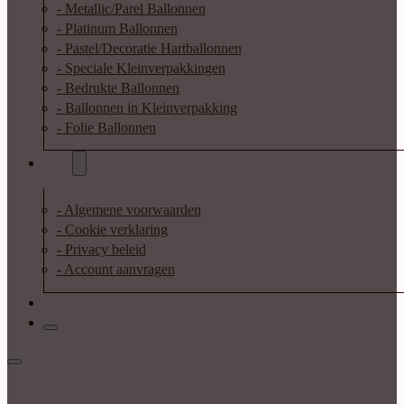
- Metallic/Parel Ballonnen
- Platinum Ballonnen
- Pastel/Decoratie Hartballonnen
- Speciale Kleinverpakkingen
- Bedrukte Ballonnen
- Ballonnen in Kleinverpakking
- Folie Ballonnen
Info
- Algemene voorwaarden
- Cookie verklaring
- Privacy beleid
- Account aanvragen
Contact
Inloggen