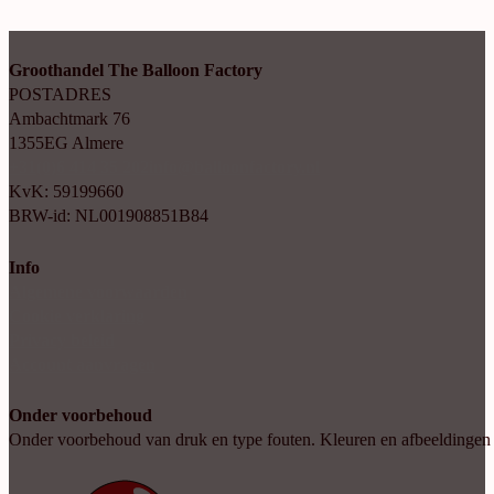
Groothandel The Balloon Factory
POSTADRES
Ambachtmark 76
1355EG Almere
+31(0)6 414 35 202
info@balloonfactory.nl
KvK: 59199660
BRW-id: NL001908851B84
Info
Algemene voorwaarden
Cookie verklaring
Privacy beleid
Account aanvragen
Onder voorbehoud
Onder voorbehoud van druk en type fouten. Kleuren en afbeeldingen kun