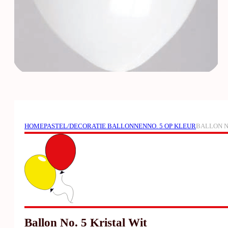
HOME
PASTEL/DECORATIE BALLONNEN
NO. 5 OP KLEUR
BALLON N
Ballon No. 5 Kristal Wit