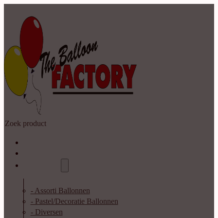
Zoeken
Home
Shop
Catalogus
- Assorti Ballonnen
- Pastel/Decoratie Ballonnen
- Diversen