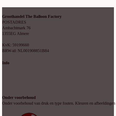
Groothandel The Balloon Factory
POSTADRES
Ambachtmark 76
1355EG Almere
+31(0)6 414 35 202
info@balloonfactory.nl
KvK: 59199660
BRW-id: NL001908851B84
Info
Algemene voorwaarden
Cookie verklaring
Privacy beleid
Account aanvragen
Onder voorbehoud
Onder voorbehoud van druk en type fouten. Kleuren en afbeeldingen kun