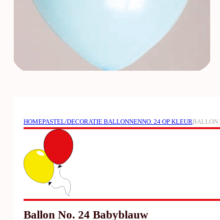
HOME
PASTEL/DECORATIE BALLONNEN
NO. 24 OP KLEUR
BALLON 
Ballon No. 24 Babyblauw