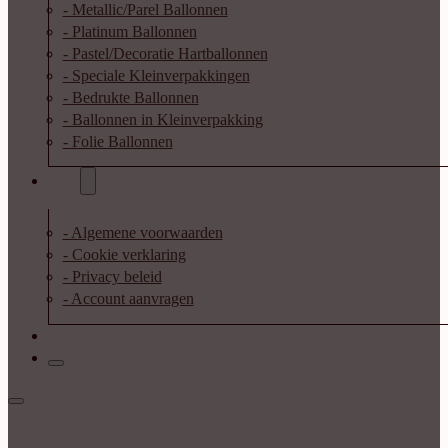
- Metallic/Parel Ballonnen
- Platinum Ballonnen
- Pastel/Decoratie Hartballonnen
- Speciale Kleinverpakkingen
- Bedrukte Ballonnen
- Ballonnen in Kleinverpakking
- Folie Ballonnen
Info
- Algemene voorwaarden
- Cookie verklaring
- Privacy beleid
- Account aanvragen
Contact
Inloggen