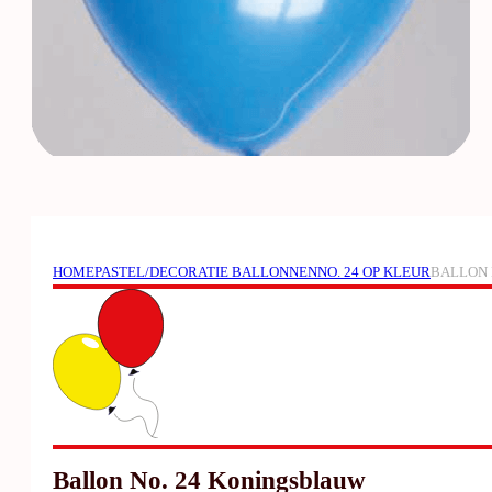
HOME
PASTEL/DECORATIE BALLONNEN
NO. 24 OP KLEUR
BALLON 
Ballon No. 24 Koningsblauw