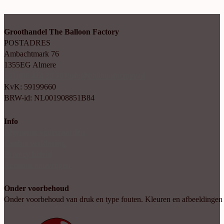
Groothandel The Balloon Factory
POSTADRES
Ambachtmark 76
1355EG Almere
+31(0)6 414 35 202
info@balloonfactory.nl
KvK: 59199660
BRW-id: NL001908851B84
Info
Algemene voorwaarden
Cookie verklaring
Privacy beleid
Account aanvragen
Onder voorbehoud
Onder voorbehoud van druk en type fouten. Kleuren en afbeeldingen kun