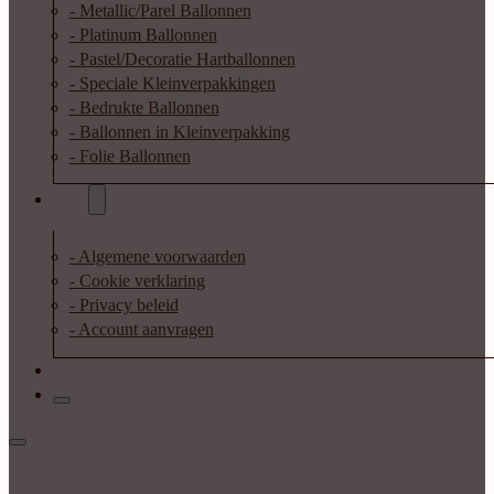
- Metallic/Parel Ballonnen
- Platinum Ballonnen
- Pastel/Decoratie Hartballonnen
- Speciale Kleinverpakkingen
- Bedrukte Ballonnen
- Ballonnen in Kleinverpakking
- Folie Ballonnen
Info
- Algemene voorwaarden
- Cookie verklaring
- Privacy beleid
- Account aanvragen
Contact
Inloggen