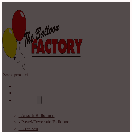
Zoeken
Home
Shop
Catalogus
- Assorti Ballonnen
- Pastel/Decoratie Ballonnen
- Diversen