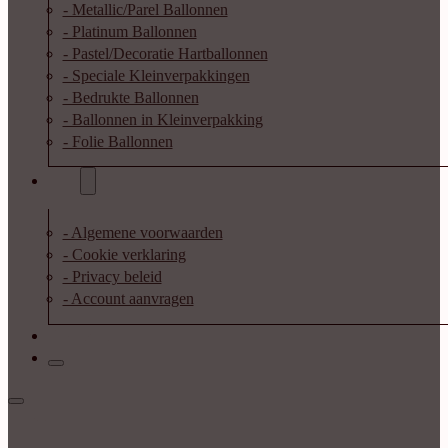
- Metallic/Parel Ballonnen
- Platinum Ballonnen
- Pastel/Decoratie Hartballonnen
- Speciale Kleinverpakkingen
- Bedrukte Ballonnen
- Ballonnen in Kleinverpakking
- Folie Ballonnen
Info
- Algemene voorwaarden
- Cookie verklaring
- Privacy beleid
- Account aanvragen
Contact
Inloggen