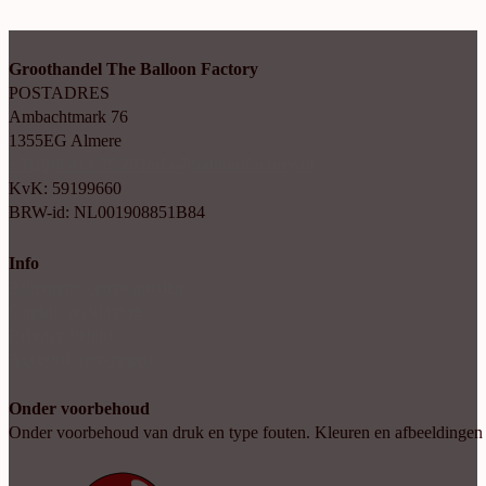
Groothandel The Balloon Factory
POSTADRES
Ambachtmark 76
1355EG Almere
+31(0)6 414 35 202
info@balloonfactory.nl
KvK: 59199660
BRW-id: NL001908851B84
Info
Algemene voorwaarden
Cookie verklaring
Privacy beleid
Account aanvragen
Onder voorbehoud
Onder voorbehoud van druk en type fouten. Kleuren en afbeeldingen kun