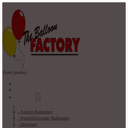
Zoeken
Home
Shop
Catalogus
- Assorti Ballonnen
- Pastel/Decoratie Ballonnen
- Diversen