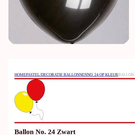
HOME
PASTEL/DECORATIE BALLONNEN
NO. 24 OP KLEUR
BALLON 
Ballon No. 24 Zwart