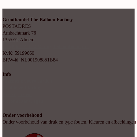
Groothandel The Balloon Factory
POSTADRES
Ambachtmark 76
1355EG Almere
+31(0)6 414 35 202
info@balloonfactory.nl
KvK: 59199660
BRW-id: NL001908851B84
Info
Algemene voorwaarden
Cookie verklaring
Privacy beleid
Account aanvragen
Onder voorbehoud
Onder voorbehoud van druk en type fouten. Kleuren en afbeeldingen kun