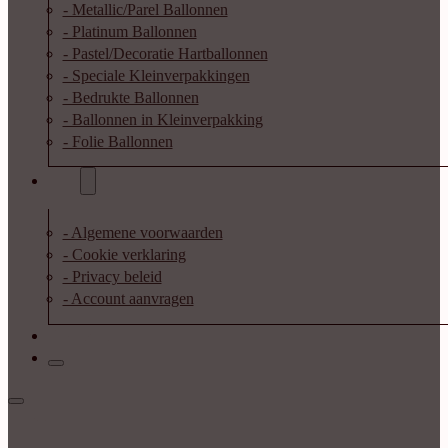
- Metallic/Parel Ballonnen
- Platinum Ballonnen
- Pastel/Decoratie Hartballonnen
- Speciale Kleinverpakkingen
- Bedrukte Ballonnen
- Ballonnen in Kleinverpakking
- Folie Ballonnen
Info
- Algemene voorwaarden
- Cookie verklaring
- Privacy beleid
- Account aanvragen
Contact
Inloggen