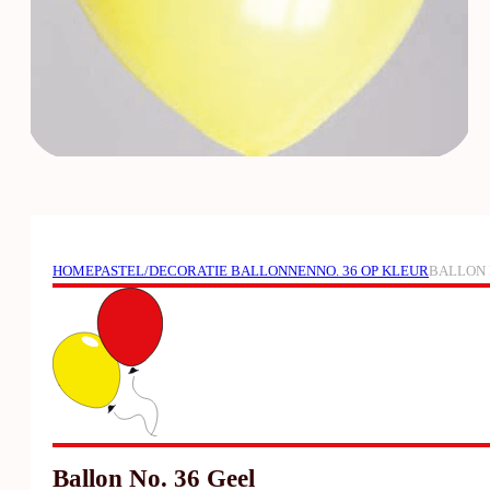
HOME
PASTEL/DECORATIE BALLONNEN
NO. 36 OP KLEUR
BALLON 
Ballon No. 36 Geel