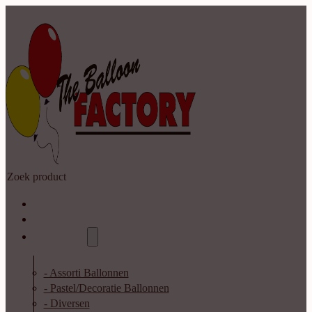
Zoeken
Home
Shop
Catalogus
- Assorti Ballonnen
- Pastel/Decoratie Ballonnen
- Diversen