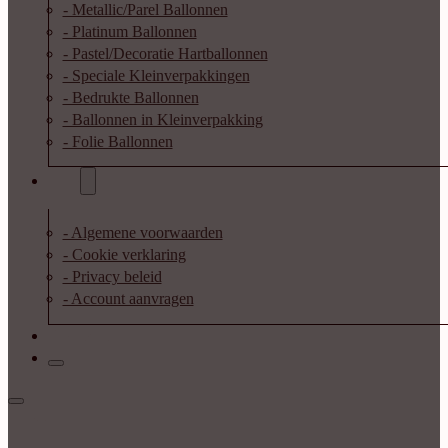
- Metallic/Parel Ballonnen
- Platinum Ballonnen
- Pastel/Decoratie Hartballonnen
- Speciale Kleinverpakkingen
- Bedrukte Ballonnen
- Ballonnen in Kleinverpakking
- Folie Ballonnen
Info
- Algemene voorwaarden
- Cookie verklaring
- Privacy beleid
- Account aanvragen
Contact
Inloggen