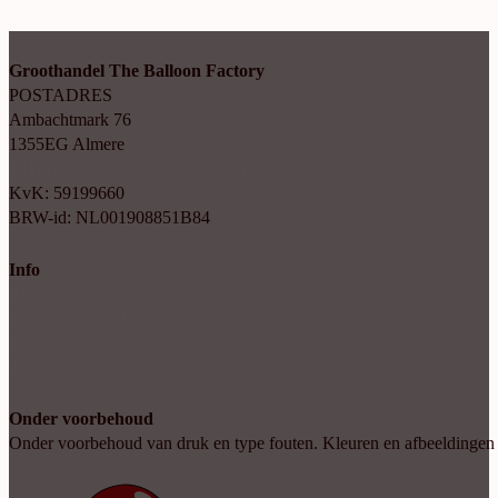
Groothandel The Balloon Factory
POSTADRES
Ambachtmark 76
1355EG Almere
+31(0)6 414 35 202
info@balloonfactory.nl
KvK: 59199660
BRW-id: NL001908851B84
Info
Algemene voorwaarden
Cookie verklaring
Privacy beleid
Account aanvragen
Onder voorbehoud
Onder voorbehoud van druk en type fouten. Kleuren en afbeeldingen kun