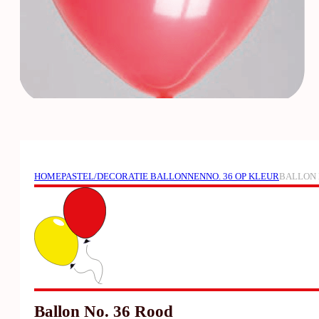
HOME
PASTEL/DECORATIE BALLONNEN
NO. 36 OP KLEUR
BALLON 
Ballon No. 36 Rood