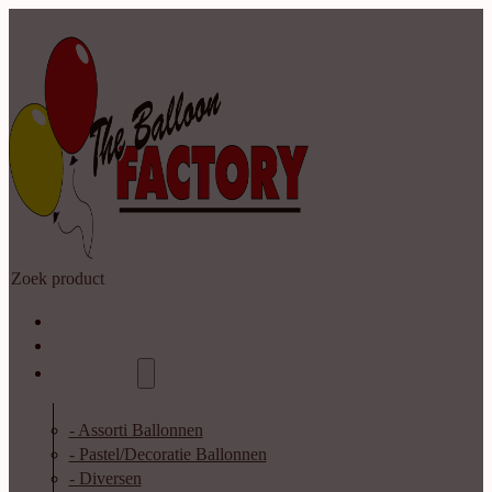
Zoeken
Home
Shop
Catalogus
- Assorti Ballonnen
- Pastel/Decoratie Ballonnen
- Diversen