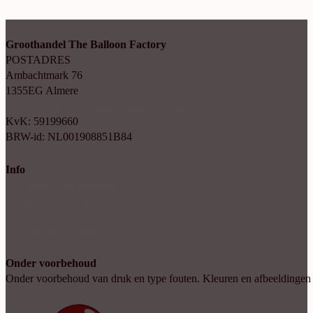
Groothandel The Balloon Factory
POSTADRES
Ambachtmark 76
1355EG Almere
+31(0)6 414 35 202
info@balloonfactory.nl
KvK: 59199660
BRW-id: NL001908851B84
Info
Algemene voorwaarden
Cookie verklaring
Privacy beleid
Account aanvragen
Onder voorbehoud
Onder voorbehoud van druk en type fouten. Kleuren en afbeeldingen kun