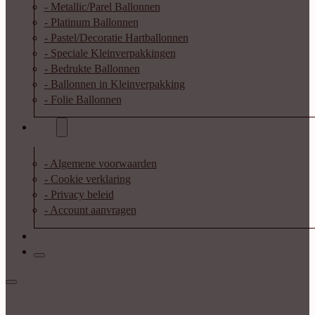
- Metallic/Parel Ballonnen
- Platinum Ballonnen
- Pastel/Decoratie Hartballonnen
- Speciale Kleinverpakkingen
- Bedrukte Ballonnen
- Ballonnen in Kleinverpakking
- Folie Ballonnen
Info
- Algemene voorwaarden
- Cookie verklaring
- Privacy beleid
- Account aanvragen
Contact
Inloggen