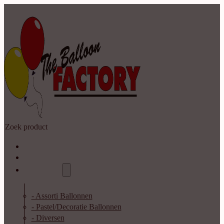
Zoeken
Home
Shop
Catalogus
- Assorti Ballonnen
- Pastel/Decoratie Ballonnen
- Diversen